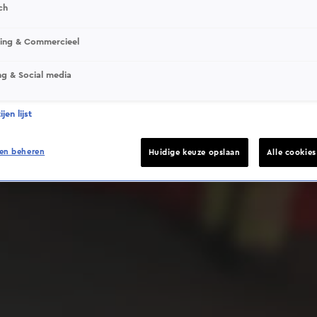
ch
sing & Commercieel
ng & Social media
Deze video is niet beschikbaar op je huidige locatie
jen lijst
en beheren
Huidige keuze opslaan
Alle cookie