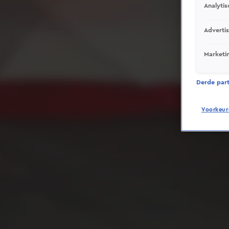
Analytis
Adverti
Marketi
Derde parti
Voorkeur