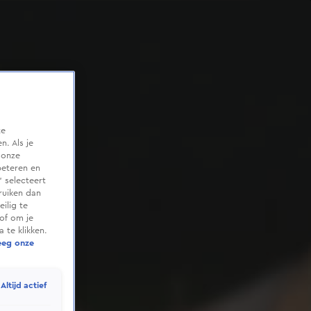
te
. Als je
 onze
beteren en
 selecteert
ruiken dan
ilig te
of om je
 te klikken.
eeg onze
Altijd actief