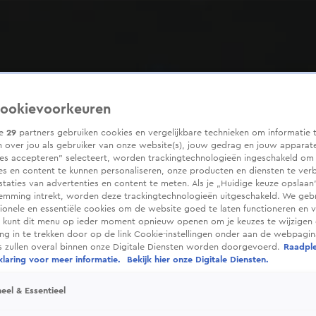
ookievoorkeuren
ze
29
partners gebruiken cookies en vergelijkbare technieken om informatie 
 over jou als gebruiker van onze website(s), jouw gedrag en jouw apparaten
ies accepteren” selecteert, worden trackingtechnologieën ingeschakeld om
es en content te kunnen personaliseren, onze producten en diensten te ver
taties van advertenties en content te meten. Als je „Huidige keuze opslaan”
temming intrekt, worden deze trackingtechnologieën uitgeschakeld. We geb
tionele en essentiële cookies om de website goed te laten functioneren en ve
 kunt dit menu op ieder moment opnieuw openen om je keuzes te wijzigen 
g in te trekken door op de link Cookie-instellingen onder aan de webpagina
es zullen overal binnen onze Digitale Diensten worden doorgevoerd.
Raadpl
laring voor meer informatie.
Bekijk hier onze Digitale Diensten.
eel & Essentieel