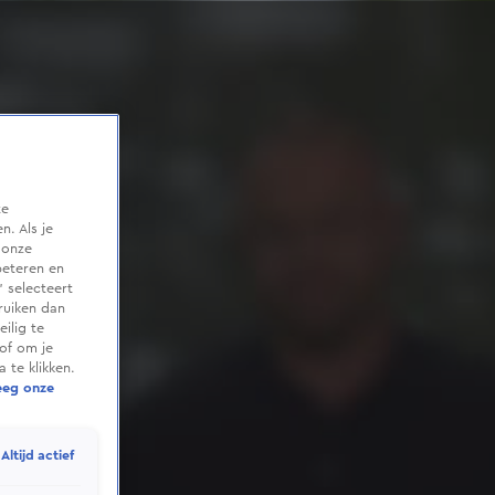
te
. Als je
 onze
beteren en
 selecteert
ruiken dan
ilig te
of om je
 te klikken.
eeg onze
Altijd actief