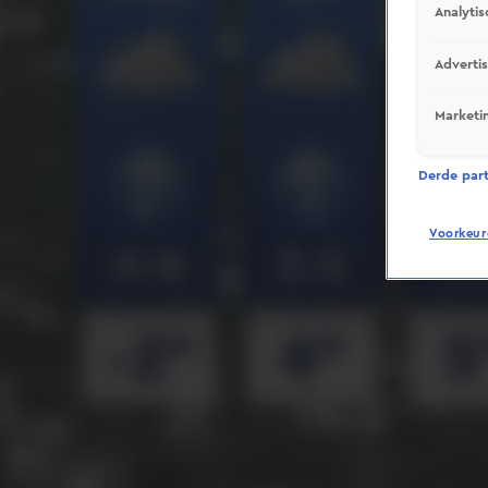
Analytis
Adverti
Marketi
Derde parti
Voorkeur