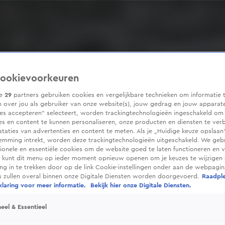
ookievoorkeuren
ze
29
partners gebruiken cookies en vergelijkbare technieken om informatie 
 over jou als gebruiker van onze website(s), jouw gedrag en jouw apparaten
ies accepteren” selecteert, worden trackingtechnologieën ingeschakeld om
es en content te kunnen personaliseren, onze producten en diensten te ver
taties van advertenties en content te meten. Als je „Huidige keuze opslaan”
temming intrekt, worden deze trackingtechnologieën uitgeschakeld. We geb
tionele en essentiële cookies om de website goed te laten functioneren en ve
 kunt dit menu op ieder moment opnieuw openen om je keuzes te wijzigen 
g in te trekken door op de link Cookie-instellingen onder aan de webpagina
es zullen overal binnen onze Digitale Diensten worden doorgevoerd.
Raadpl
laring voor meer informatie.
Bekijk hier onze Digitale Diensten.
eel & Essentieel