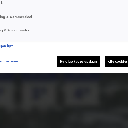
ch
sing & Commercieel
ng & Social media
Deze video is niet beschikbaar op je huidige locatie
jen lijst
en beheren
Huidige keuze opslaan
Alle cookie