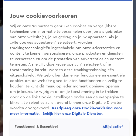
0
seconds
of
Jouw cookievoorkeuren
46
seconds
Wij en onze
28
partners gebruiken cookies en vergelijkbare
technieken om informatie te verzamelen over jou als gebruiker
van onze website(s), jouw gedrag en jouw apparaten. Als je
„Alle cookies accepteren” selecteert, worden
trackingtechnologieën ingeschakeld om onze advertenties en
content te kunnen personaliseren, onze producten en diensten
te verbeteren en om de prestaties van advertenties en content
te meten. Als je „Huidige keuze opslaan” selecteert of je
toestemming intrekt, worden deze trackingtechnologieën
uitgeschakeld. We gebruiken dan enkel functionele en essentiële
cookies om de website goed te laten functioneren en veilig te
houden. Je kunt dit menu op ieder moment opnieuw openen
om je keuzes te wijzigen of om je toestemming in te trekken
door op de link Cookie-instellingen onder aan de webpagina te
klikken. Je selecties zullen overal binnen onze Digitale Diensten
worden doorgevoerd.
Raadpleeg onze Cookieverklaring voor
meer informatie.
Bekijk hier onze Digitale Diensten.
Altijd actief
Functioneel & Essentieel