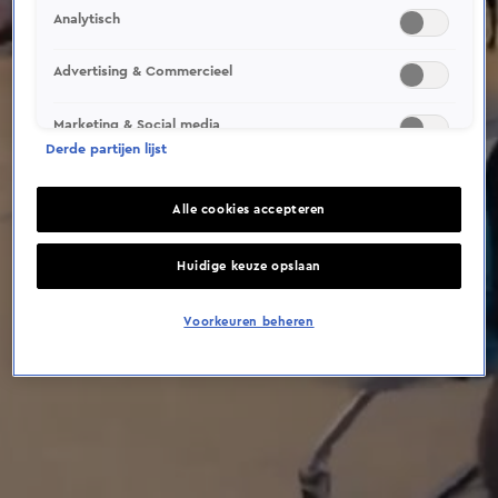
This video file cannot be
Analytisch
played.
(Error Code: 232011)
Advertising & Commercieel
Marketing & Social media
Derde partijen lijst
Alle cookies accepteren
Huidige keuze opslaan
Voorkeuren beheren