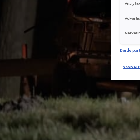
Analytis
Adverti
Marketi
Derde parti
Voorkeur