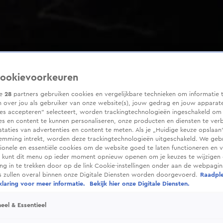
ookievoorkeuren
ze
28
partners gebruiken cookies en vergelijkbare technieken om informatie 
 over jou als gebruiker van onze website(s), jouw gedrag en jouw apparaten
ies accepteren” selecteert, worden trackingtechnologieën ingeschakeld om
es en content te kunnen personaliseren, onze producten en diensten te ver
taties van advertenties en content te meten. Als je „Huidige keuze opslaan”
temming intrekt, worden deze trackingtechnologieën uitgeschakeld. We geb
tionele en essentiële cookies om de website goed te laten functioneren en ve
 kunt dit menu op ieder moment opnieuw openen om je keuzes te wijzigen 
g in te trekken door op de link Cookie-instellingen onder aan de webpagina
es zullen overal binnen onze Digitale Diensten worden doorgevoerd.
Raadpl
laring voor meer informatie.
Bekijk hier onze Digitale Diensten.
eel & Essentieel