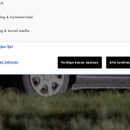
ch
This video file cannot be played.
sing & Commercieel
(Error Code: 232011)
ng & Social media
jen lijst
en beheren
Huidige keuze opslaan
Alle cookie