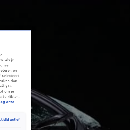
te
. Als je
 onze
beteren en
 selecteert
ruiken dan
ilig te
of om je
 te klikken.
eeg onze
Altijd actief