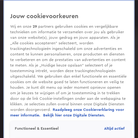
0
seconds
of
Jouw cookievoorkeuren
12
minutes,
27
Wij en onze
29
partners gebruiken cookies en vergelijkbare
seconds
technieken om informatie te verzamelen over jou als gebruiker
van onze website(s), jouw gedrag en jouw apparaten. Als je
„Alle cookies accepteren” selecteert, worden
trackingtechnologieën ingeschakeld om onze advertenties en
content te kunnen personaliseren, onze producten en diensten
te verbeteren en om de prestaties van advertenties en content
te meten. Als je „Huidige keuze opslaan” selecteert of je
toestemming intrekt, worden deze trackingtechnologieën
uitgeschakeld. We gebruiken dan enkel functionele en essentiële
cookies om de website goed te laten functioneren en veilig te
houden. Je kunt dit menu op ieder moment opnieuw openen
om je keuzes te wijzigen of om je toestemming in te trekken
door op de link Cookie-instellingen onder aan de webpagina te
klikken. Je selecties zullen overal binnen onze Digitale Diensten
worden doorgevoerd.
Raadpleeg onze Cookieverklaring voor
meer informatie.
Bekijk hier onze Digitale Diensten.
Altijd actief
Functioneel & Essentieel