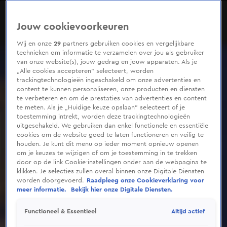
0
seconds
of
Jouw cookievoorkeuren
20
seconds
Wij en onze
29
partners gebruiken cookies en vergelijkbare
technieken om informatie te verzamelen over jou als gebruiker
van onze website(s), jouw gedrag en jouw apparaten. Als je
„Alle cookies accepteren” selecteert, worden
trackingtechnologieën ingeschakeld om onze advertenties en
content te kunnen personaliseren, onze producten en diensten
te verbeteren en om de prestaties van advertenties en content
te meten. Als je „Huidige keuze opslaan” selecteert of je
toestemming intrekt, worden deze trackingtechnologieën
uitgeschakeld. We gebruiken dan enkel functionele en essentiële
cookies om de website goed te laten functioneren en veilig te
houden. Je kunt dit menu op ieder moment opnieuw openen
om je keuzes te wijzigen of om je toestemming in te trekken
door op de link Cookie-instellingen onder aan de webpagina te
klikken. Je selecties zullen overal binnen onze Digitale Diensten
worden doorgevoerd.
Raadpleeg onze Cookieverklaring voor
meer informatie.
Bekijk hier onze Digitale Diensten.
Altijd actief
Functioneel & Essentieel