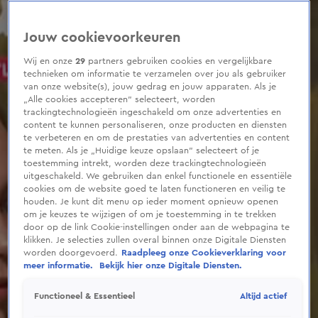
0
seconds
of
Jouw cookievoorkeuren
3
minutes,
24
Wij en onze
29
partners gebruiken cookies en vergelijkbare
seconds
technieken om informatie te verzamelen over jou als gebruiker
van onze website(s), jouw gedrag en jouw apparaten. Als je
„Alle cookies accepteren” selecteert, worden
trackingtechnologieën ingeschakeld om onze advertenties en
content te kunnen personaliseren, onze producten en diensten
te verbeteren en om de prestaties van advertenties en content
te meten. Als je „Huidige keuze opslaan” selecteert of je
toestemming intrekt, worden deze trackingtechnologieën
uitgeschakeld. We gebruiken dan enkel functionele en essentiële
cookies om de website goed te laten functioneren en veilig te
houden. Je kunt dit menu op ieder moment opnieuw openen
om je keuzes te wijzigen of om je toestemming in te trekken
door op de link Cookie-instellingen onder aan de webpagina te
klikken. Je selecties zullen overal binnen onze Digitale Diensten
worden doorgevoerd.
Raadpleeg onze Cookieverklaring voor
meer informatie.
Bekijk hier onze Digitale Diensten.
Altijd actief
Functioneel & Essentieel