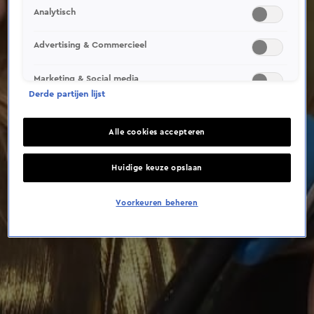
This video file cannot be
Analytisch
played.
(Error Code: 232011)
Advertising & Commercieel
Marketing & Social media
Derde partijen lijst
Alle cookies accepteren
Huidige keuze opslaan
Voorkeuren beheren