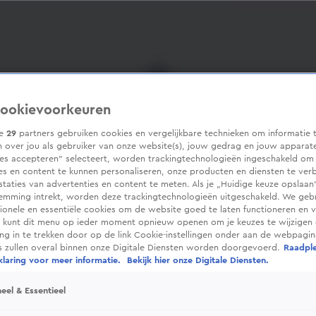
ookievoorkeuren
ze
29
partners gebruiken cookies en vergelijkbare technieken om informatie 
 over jou als gebruiker van onze website(s), jouw gedrag en jouw apparaten
ies accepteren” selecteert, worden trackingtechnologieën ingeschakeld om
es en content te kunnen personaliseren, onze producten en diensten te ver
taties van advertenties en content te meten. Als je „Huidige keuze opslaan”
temming intrekt, worden deze trackingtechnologieën uitgeschakeld. We geb
tionele en essentiële cookies om de website goed te laten functioneren en ve
 kunt dit menu op ieder moment opnieuw openen om je keuzes te wijzigen 
g in te trekken door op de link Cookie-instellingen onder aan de webpagina
es zullen overal binnen onze Digitale Diensten worden doorgevoerd.
Raadpl
laring voor meer informatie.
Bekijk hier onze Digitale Diensten.
eel & Essentieel