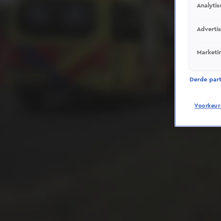
Analytis
Adverti
Marketi
Derde parti
Voorkeur