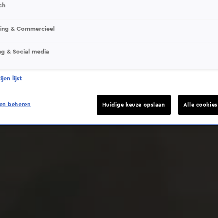
ch
sing & Commercieel
ng & Social media
Deze video is niet beschikbaar op je huidige locatie
jen lijst
en beheren
Huidige keuze opslaan
Alle cookie