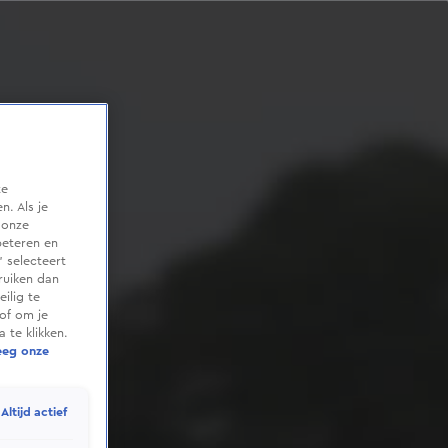
te
. Als je
 onze
beteren en
 selecteert
ruiken dan
ilig te
of om je
 te klikken.
eeg onze
Altijd actief