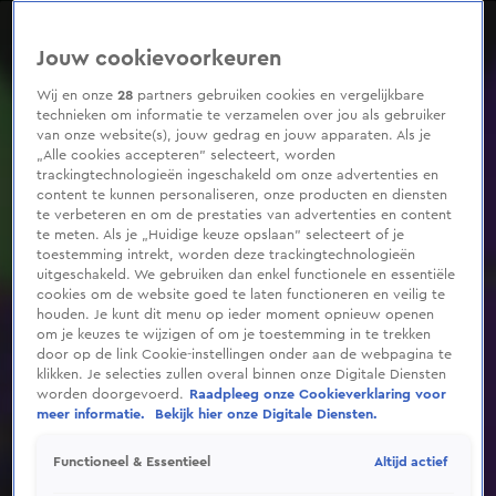
0
seconds
of
Jouw cookievoorkeuren
3
minutes,
51
Wij en onze
28
partners gebruiken cookies en vergelijkbare
seconds
technieken om informatie te verzamelen over jou als gebruiker
van onze website(s), jouw gedrag en jouw apparaten. Als je
„Alle cookies accepteren” selecteert, worden
trackingtechnologieën ingeschakeld om onze advertenties en
content te kunnen personaliseren, onze producten en diensten
te verbeteren en om de prestaties van advertenties en content
te meten. Als je „Huidige keuze opslaan” selecteert of je
toestemming intrekt, worden deze trackingtechnologieën
uitgeschakeld. We gebruiken dan enkel functionele en essentiële
cookies om de website goed te laten functioneren en veilig te
houden. Je kunt dit menu op ieder moment opnieuw openen
om je keuzes te wijzigen of om je toestemming in te trekken
door op de link Cookie-instellingen onder aan de webpagina te
klikken. Je selecties zullen overal binnen onze Digitale Diensten
worden doorgevoerd.
Raadpleeg onze Cookieverklaring voor
meer informatie.
Bekijk hier onze Digitale Diensten.
Altijd actief
Functioneel & Essentieel