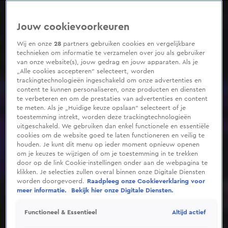
0
seconds
of
Jouw cookievoorkeuren
2
minutes,
44
Wij en onze
28
partners gebruiken cookies en vergelijkbare
seconds
technieken om informatie te verzamelen over jou als gebruiker
van onze website(s), jouw gedrag en jouw apparaten. Als je
„Alle cookies accepteren” selecteert, worden
trackingtechnologieën ingeschakeld om onze advertenties en
content te kunnen personaliseren, onze producten en diensten
te verbeteren en om de prestaties van advertenties en content
te meten. Als je „Huidige keuze opslaan” selecteert of je
toestemming intrekt, worden deze trackingtechnologieën
uitgeschakeld. We gebruiken dan enkel functionele en essentiële
cookies om de website goed te laten functioneren en veilig te
houden. Je kunt dit menu op ieder moment opnieuw openen
om je keuzes te wijzigen of om je toestemming in te trekken
door op de link Cookie-instellingen onder aan de webpagina te
klikken. Je selecties zullen overal binnen onze Digitale Diensten
worden doorgevoerd.
Raadpleeg onze Cookieverklaring voor
meer informatie.
Bekijk hier onze Digitale Diensten.
Altijd actief
Functioneel & Essentieel