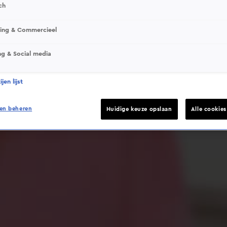
ch
sing & Commercieel
ng & Social media
Deze video is niet beschikbaar op je huidige locatie
jen lijst
en beheren
Huidige keuze opslaan
Alle cookie