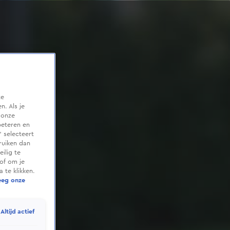
te
. Als je
 onze
beteren en
 selecteert
ruiken dan
ilig te
of om je
 te klikken.
eeg onze
Altijd actief