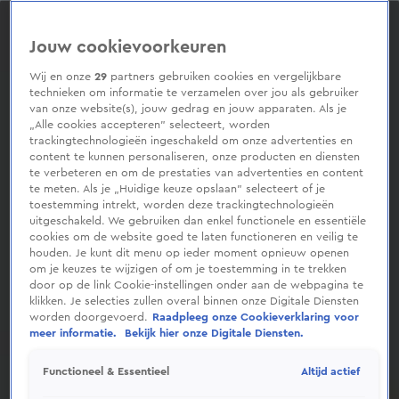
0
seconds
of
Jouw cookievoorkeuren
1
minute,
31
Wij en onze
29
partners gebruiken cookies en vergelijkbare
seconds
technieken om informatie te verzamelen over jou als gebruiker
van onze website(s), jouw gedrag en jouw apparaten. Als je
„Alle cookies accepteren” selecteert, worden
trackingtechnologieën ingeschakeld om onze advertenties en
content te kunnen personaliseren, onze producten en diensten
te verbeteren en om de prestaties van advertenties en content
te meten. Als je „Huidige keuze opslaan” selecteert of je
toestemming intrekt, worden deze trackingtechnologieën
uitgeschakeld. We gebruiken dan enkel functionele en essentiële
cookies om de website goed te laten functioneren en veilig te
houden. Je kunt dit menu op ieder moment opnieuw openen
om je keuzes te wijzigen of om je toestemming in te trekken
door op de link Cookie-instellingen onder aan de webpagina te
klikken. Je selecties zullen overal binnen onze Digitale Diensten
worden doorgevoerd.
Raadpleeg onze Cookieverklaring voor
meer informatie.
Bekijk hier onze Digitale Diensten.
Altijd actief
Functioneel & Essentieel