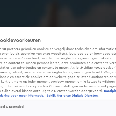
ookievoorkeuren
ze
28
partners gebruiken cookies en vergelijkbare technieken om informatie 
 over jou als gebruiker van onze website(s), jouw gedrag en jouw apparaten
ies accepteren” selecteert, worden trackingtechnologieën ingeschakeld om
es en content te kunnen personaliseren, onze producten en diensten te ver
taties van advertenties en content te meten. Als je „Huidige keuze opslaan”
temming intrekt, worden deze trackingtechnologieën uitgeschakeld. We geb
tionele en essentiële cookies om de website goed te laten functioneren en ve
 kunt dit menu op ieder moment opnieuw openen om je keuzes te wijzigen 
g in te trekken door op de link Cookie-instellingen onder aan de webpagina
es zullen overal binnen onze Digitale Diensten worden doorgevoerd.
Raadpl
laring voor meer informatie.
Bekijk hier onze Digitale Diensten.
eel & Essentieel