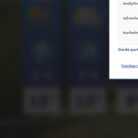
Analytis
Adverti
Marketi
Derde parti
Voorkeur