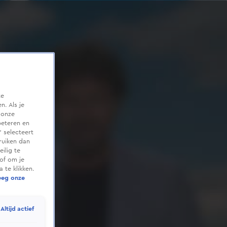
te
. Als je
 onze
beteren en
 selecteert
ruiken dan
ilig te
of om je
 te klikken.
eeg onze
Altijd actief