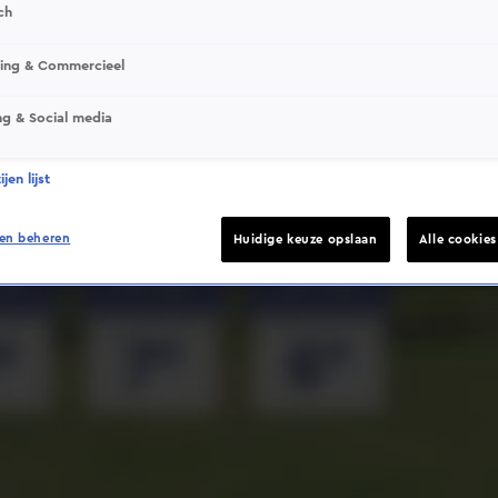
ch
sing & Commercieel
ng & Social media
Deze video is niet beschikbaar op je huidige locatie
jen lijst
en beheren
Huidige keuze opslaan
Alle cookie