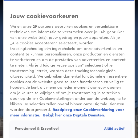
0
seconds
Steekpartij bij de Dam in Amsterdam
of
Aflevering 86, Seizoen 2025
Jouw cookievoorkeuren
34
seconds
Wij en onze
29
partners gebruiken cookies en vergelijkbare
technieken om informatie te verzamelen over jou als gebruiker
van onze website(s), jouw gedrag en jouw apparaten. Als je
„Alle cookies accepteren” selecteert, worden
trackingtechnologieën ingeschakeld om onze advertenties en
content te kunnen personaliseren, onze producten en diensten
te verbeteren en om de prestaties van advertenties en content
te meten. Als je „Huidige keuze opslaan” selecteert of je
toestemming intrekt, worden deze trackingtechnologieën
uitgeschakeld. We gebruiken dan enkel functionele en essentiële
cookies om de website goed te laten functioneren en veilig te
houden. Je kunt dit menu op ieder moment opnieuw openen
om je keuzes te wijzigen of om je toestemming in te trekken
door op de link Cookie-instellingen onder aan de webpagina te
klikken. Je selecties zullen overal binnen onze Digitale Diensten
worden doorgevoerd.
Raadpleeg onze Cookieverklaring voor
meer informatie.
Bekijk hier onze Digitale Diensten.
Altijd actief
Functioneel & Essentieel