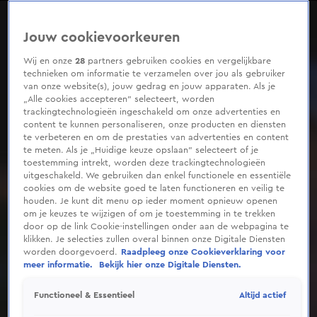
0
seconds
of
Jouw cookievoorkeuren
2
minutes,
20
Wij en onze
28
partners gebruiken cookies en vergelijkbare
seconds
technieken om informatie te verzamelen over jou als gebruiker
van onze website(s), jouw gedrag en jouw apparaten. Als je
„Alle cookies accepteren” selecteert, worden
trackingtechnologieën ingeschakeld om onze advertenties en
content te kunnen personaliseren, onze producten en diensten
te verbeteren en om de prestaties van advertenties en content
te meten. Als je „Huidige keuze opslaan” selecteert of je
toestemming intrekt, worden deze trackingtechnologieën
uitgeschakeld. We gebruiken dan enkel functionele en essentiële
cookies om de website goed te laten functioneren en veilig te
houden. Je kunt dit menu op ieder moment opnieuw openen
om je keuzes te wijzigen of om je toestemming in te trekken
door op de link Cookie-instellingen onder aan de webpagina te
klikken. Je selecties zullen overal binnen onze Digitale Diensten
worden doorgevoerd.
Raadpleeg onze Cookieverklaring voor
meer informatie.
Bekijk hier onze Digitale Diensten.
Altijd actief
Functioneel & Essentieel