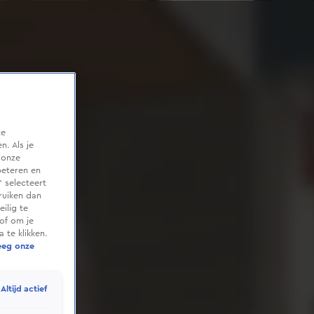
te
. Als je
 onze
beteren en
 selecteert
ruiken dan
ilig te
of om je
 te klikken.
eeg onze
Altijd actief