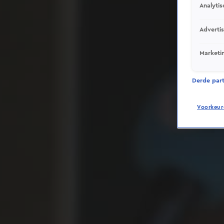
Analytis
Adverti
Marketi
Derde parti
Voorkeur