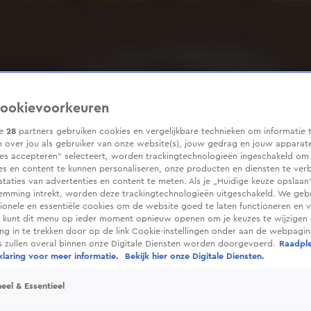
ookievoorkeuren
ze
28
partners gebruiken cookies en vergelijkbare technieken om informatie 
 over jou als gebruiker van onze website(s), jouw gedrag en jouw apparaten
ies accepteren” selecteert, worden trackingtechnologieën ingeschakeld om
es en content te kunnen personaliseren, onze producten en diensten te ver
taties van advertenties en content te meten. Als je „Huidige keuze opslaan”
temming intrekt, worden deze trackingtechnologieën uitgeschakeld. We geb
tionele en essentiële cookies om de website goed te laten functioneren en ve
 kunt dit menu op ieder moment opnieuw openen om je keuzes te wijzigen 
g in te trekken door op de link Cookie-instellingen onder aan de webpagina
es zullen overal binnen onze Digitale Diensten worden doorgevoerd.
Raadpl
laring voor meer informatie.
Bekijk hier onze Digitale Diensten.
eel & Essentieel