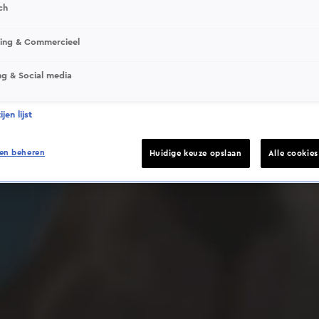
ch
sing & Commercieel
ng & Social media
Deze video is niet beschikbaar op je huidige locatie
jen lijst
en beheren
Huidige keuze opslaan
Alle cookie