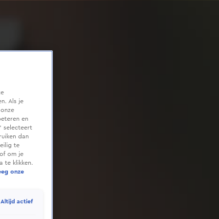
te
. Als je
 onze
beteren en
 selecteert
ruiken dan
ilig te
of om je
 te klikken.
eeg onze
Altijd actief