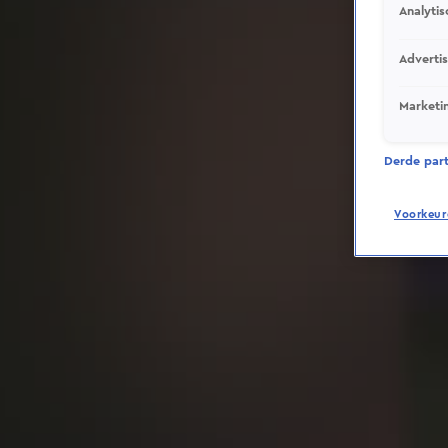
Analytis
Adverti
Marketi
Derde parti
Voorkeur