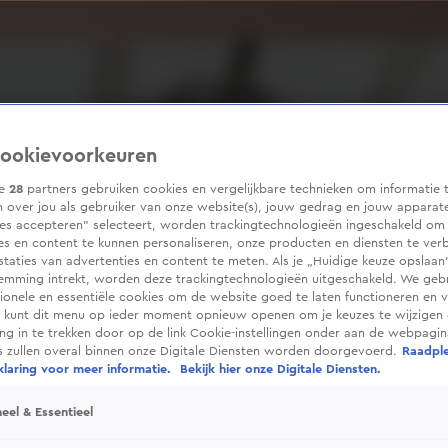
ookievoorkeuren
ze
28
partners gebruiken cookies en vergelijkbare technieken om informatie 
 over jou als gebruiker van onze website(s), jouw gedrag en jouw apparaten
ies accepteren” selecteert, worden trackingtechnologieën ingeschakeld om
es en content te kunnen personaliseren, onze producten en diensten te ver
taties van advertenties en content te meten. Als je „Huidige keuze opslaan”
temming intrekt, worden deze trackingtechnologieën uitgeschakeld. We geb
tionele en essentiële cookies om de website goed te laten functioneren en ve
 kunt dit menu op ieder moment opnieuw openen om je keuzes te wijzigen 
g in te trekken door op de link Cookie-instellingen onder aan de webpagina
es zullen overal binnen onze Digitale Diensten worden doorgevoerd.
Raadpl
laring voor meer informatie.
Bekijk hier onze Digitale Diensten.
eel & Essentieel