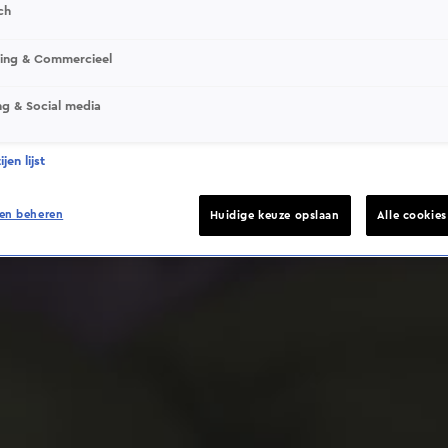
ch
sing & Commercieel
ng & Social media
Deze video is niet beschikbaar op je huidige locatie
jen lijst
en beheren
Huidige keuze opslaan
Alle cookie