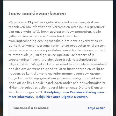
0
seconds
of
Jouw cookievoorkeuren
1
minute,
5
Wij en onze
29
partners gebruiken cookies en vergelijkbare
seconds
technieken om informatie te verzamelen over jou als gebruiker
van onze website(s), jouw gedrag en jouw apparaten. Als je
„Alle cookies accepteren” selecteert, worden
trackingtechnologieën ingeschakeld om onze advertenties en
content te kunnen personaliseren, onze producten en diensten
te verbeteren en om de prestaties van advertenties en content
te meten. Als je „Huidige keuze opslaan” selecteert of je
toestemming intrekt, worden deze trackingtechnologieën
uitgeschakeld. We gebruiken dan enkel functionele en essentiële
cookies om de website goed te laten functioneren en veilig te
houden. Je kunt dit menu op ieder moment opnieuw openen
om je keuzes te wijzigen of om je toestemming in te trekken
door op de link Cookie-instellingen onder aan de webpagina te
klikken. Je selecties zullen overal binnen onze Digitale Diensten
worden doorgevoerd.
Raadpleeg onze Cookieverklaring voor
meer informatie.
Bekijk hier onze Digitale Diensten.
Altijd actief
Functioneel & Essentieel