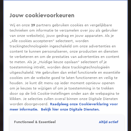
0
seconds
of
Jouw cookievoorkeuren
1
minute,
49
Wij en onze
29
partners gebruiken cookies en vergelijkbare
seconds
technieken om informatie te verzamelen over jou als gebruiker
van onze website(s), jouw gedrag en jouw apparaten. Als je
„Alle cookies accepteren” selecteert, worden
trackingtechnologieën ingeschakeld om onze advertenties en
content te kunnen personaliseren, onze producten en diensten
te verbeteren en om de prestaties van advertenties en content
te meten. Als je „Huidige keuze opslaan” selecteert of je
toestemming intrekt, worden deze trackingtechnologieën
uitgeschakeld. We gebruiken dan enkel functionele en essentiële
cookies om de website goed te laten functioneren en veilig te
houden. Je kunt dit menu op ieder moment opnieuw openen
om je keuzes te wijzigen of om je toestemming in te trekken
door op de link Cookie-instellingen onder aan de webpagina te
klikken. Je selecties zullen overal binnen onze Digitale Diensten
worden doorgevoerd.
Raadpleeg onze Cookieverklaring voor
meer informatie.
Bekijk hier onze Digitale Diensten.
Altijd actief
Functioneel & Essentieel