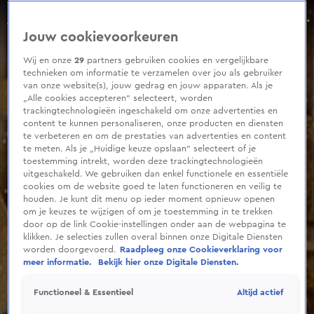
0
seconds
William en Catherine beleven 'magische avond' in Londen
of
Aflevering 324, Seizoen 2025
Jouw cookievoorkeuren
3
minutes,
18
Wij en onze
29
partners gebruiken cookies en vergelijkbare
seconds
technieken om informatie te verzamelen over jou als gebruiker
van onze website(s), jouw gedrag en jouw apparaten. Als je
„Alle cookies accepteren” selecteert, worden
trackingtechnologieën ingeschakeld om onze advertenties en
content te kunnen personaliseren, onze producten en diensten
te verbeteren en om de prestaties van advertenties en content
te meten. Als je „Huidige keuze opslaan” selecteert of je
toestemming intrekt, worden deze trackingtechnologieën
uitgeschakeld. We gebruiken dan enkel functionele en essentiële
cookies om de website goed te laten functioneren en veilig te
houden. Je kunt dit menu op ieder moment opnieuw openen
om je keuzes te wijzigen of om je toestemming in te trekken
door op de link Cookie-instellingen onder aan de webpagina te
klikken. Je selecties zullen overal binnen onze Digitale Diensten
worden doorgevoerd.
Raadpleeg onze Cookieverklaring voor
meer informatie.
Bekijk hier onze Digitale Diensten.
Altijd actief
Functioneel & Essentieel