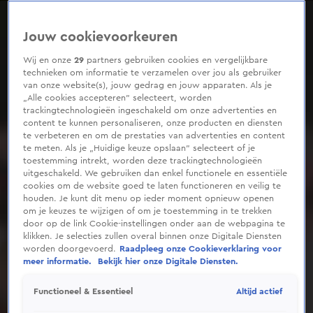
0
seconds
of
Jouw cookievoorkeuren
1
minute,
21
Wij en onze
29
partners gebruiken cookies en vergelijkbare
seconds
technieken om informatie te verzamelen over jou als gebruiker
van onze website(s), jouw gedrag en jouw apparaten. Als je
„Alle cookies accepteren” selecteert, worden
trackingtechnologieën ingeschakeld om onze advertenties en
content te kunnen personaliseren, onze producten en diensten
te verbeteren en om de prestaties van advertenties en content
te meten. Als je „Huidige keuze opslaan” selecteert of je
toestemming intrekt, worden deze trackingtechnologieën
uitgeschakeld. We gebruiken dan enkel functionele en essentiële
cookies om de website goed te laten functioneren en veilig te
houden. Je kunt dit menu op ieder moment opnieuw openen
om je keuzes te wijzigen of om je toestemming in te trekken
door op de link Cookie-instellingen onder aan de webpagina te
klikken. Je selecties zullen overal binnen onze Digitale Diensten
worden doorgevoerd.
Raadpleeg onze Cookieverklaring voor
meer informatie.
Bekijk hier onze Digitale Diensten.
Altijd actief
Functioneel & Essentieel