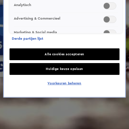
This video file cannot be
Analytisch
played.
(Error Code: 232011)
Advertising & Commercieel
Marketing & Social media
Derde partijen lijst
Alle cookies accepteren
Huidige keuze opslaan
Voorkeuren beheren