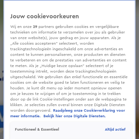
0
seconds
of
Jouw cookievoorkeuren
1
minute,
33
Wij en onze
29
partners gebruiken cookies en vergelijkbare
seconds
technieken om informatie te verzamelen over jou als gebruiker
van onze website(s), jouw gedrag en jouw apparaten. Als je
„Alle cookies accepteren” selecteert, worden
trackingtechnologieën ingeschakeld om onze advertenties en
content te kunnen personaliseren, onze producten en diensten
te verbeteren en om de prestaties van advertenties en content
te meten. Als je „Huidige keuze opslaan” selecteert of je
toestemming intrekt, worden deze trackingtechnologieën
uitgeschakeld. We gebruiken dan enkel functionele en essentiële
cookies om de website goed te laten functioneren en veilig te
houden. Je kunt dit menu op ieder moment opnieuw openen
om je keuzes te wijzigen of om je toestemming in te trekken
door op de link Cookie-instellingen onder aan de webpagina te
klikken. Je selecties zullen overal binnen onze Digitale Diensten
worden doorgevoerd.
Raadpleeg onze Cookieverklaring voor
meer informatie.
Bekijk hier onze Digitale Diensten.
Altijd actief
Functioneel & Essentieel