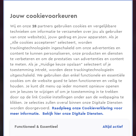
0
seconds
of
Jouw cookievoorkeuren
7
minutes,
0
Wij en onze
28
partners gebruiken cookies en vergelijkbare
technieken om informatie te verzamelen over jou als gebruiker
van onze website(s), jouw gedrag en jouw apparaten. Als je
„Alle cookies accepteren” selecteert, worden
trackingtechnologieën ingeschakeld om onze advertenties en
content te kunnen personaliseren, onze producten en diensten
te verbeteren en om de prestaties van advertenties en content
te meten. Als je „Huidige keuze opslaan” selecteert of je
toestemming intrekt, worden deze trackingtechnologieën
uitgeschakeld. We gebruiken dan enkel functionele en essentiële
cookies om de website goed te laten functioneren en veilig te
houden. Je kunt dit menu op ieder moment opnieuw openen
om je keuzes te wijzigen of om je toestemming in te trekken
door op de link Cookie-instellingen onder aan de webpagina te
klikken. Je selecties zullen overal binnen onze Digitale Diensten
worden doorgevoerd.
Raadpleeg onze Cookieverklaring voor
meer informatie.
Bekijk hier onze Digitale Diensten.
Altijd actief
Functioneel & Essentieel