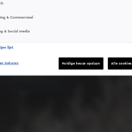
ch
sing & Commercieel
ng & Social media
Deze video is niet beschikbaar op je huidige locatie
jen lijst
en beheren
Huidige keuze opslaan
Alle cookie