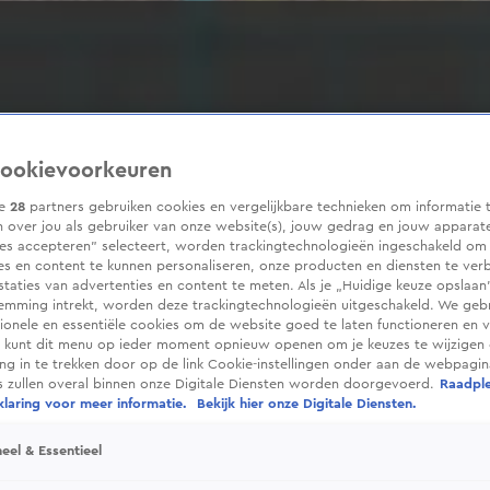
ookievoorkeuren
ze
28
partners gebruiken cookies en vergelijkbare technieken om informatie 
 over jou als gebruiker van onze website(s), jouw gedrag en jouw apparaten
ies accepteren” selecteert, worden trackingtechnologieën ingeschakeld om
es en content te kunnen personaliseren, onze producten en diensten te ver
taties van advertenties en content te meten. Als je „Huidige keuze opslaan”
temming intrekt, worden deze trackingtechnologieën uitgeschakeld. We geb
tionele en essentiële cookies om de website goed te laten functioneren en ve
 kunt dit menu op ieder moment opnieuw openen om je keuzes te wijzigen 
g in te trekken door op de link Cookie-instellingen onder aan de webpagina
es zullen overal binnen onze Digitale Diensten worden doorgevoerd.
Raadpl
laring voor meer informatie.
Bekijk hier onze Digitale Diensten.
eel & Essentieel