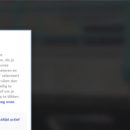
te
. Als je
 onze
beteren en
 selecteert
ruiken dan
ilig te
of om je
 te klikken.
eeg onze
Altijd actief