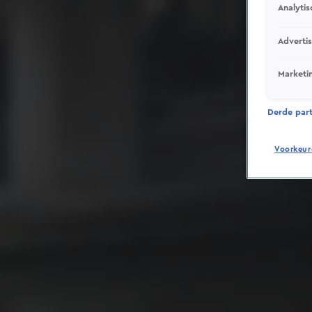
Analytis
Adverti
Marketi
Derde parti
Voorkeur