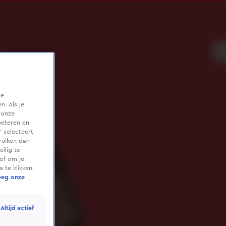
te
. Als je
 onze
beteren en
 selecteert
ruiken dan
ilig te
of om je
 te klikken.
eeg onze
Altijd actief