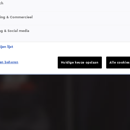
ch
sing & Commercieel
ng & Social media
Deze video is niet beschikbaar op je huidige locatie
jen lijst
en beheren
Huidige keuze opslaan
Alle cookie