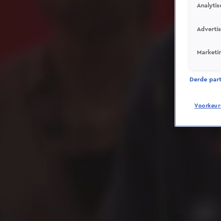
Analytis
Adverti
Marketi
Derde parti
Voorkeur