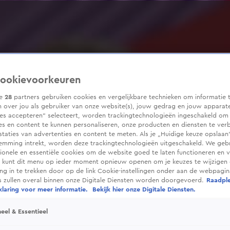
ookievoorkeuren
ze
28
partners gebruiken cookies en vergelijkbare technieken om informatie 
 over jou als gebruiker van onze website(s), jouw gedrag en jouw apparaten
ies accepteren” selecteert, worden trackingtechnologieën ingeschakeld om
es en content te kunnen personaliseren, onze producten en diensten te ver
taties van advertenties en content te meten. Als je „Huidige keuze opslaan”
temming intrekt, worden deze trackingtechnologieën uitgeschakeld. We geb
tionele en essentiële cookies om de website goed te laten functioneren en ve
 kunt dit menu op ieder moment opnieuw openen om je keuzes te wijzigen 
g in te trekken door op de link Cookie-instellingen onder aan de webpagina
es zullen overal binnen onze Digitale Diensten worden doorgevoerd.
Raadpl
laring voor meer informatie.
Bekijk hier onze Digitale Diensten.
eel & Essentieel