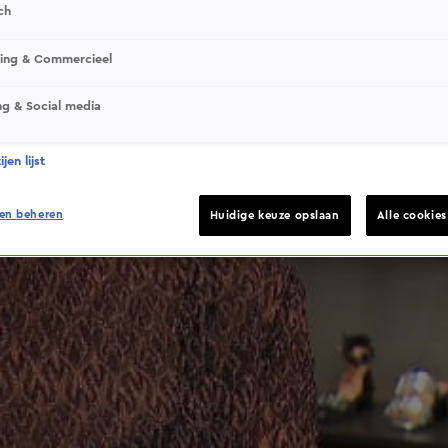
ch
This video file cannot be played.
sing & Commercieel
(Error Code: 232011)
ng & Social media
jen lijst
en beheren
Huidige keuze opslaan
Alle cookie