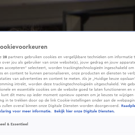
ookievoorkeuren
ze
28
partners gebruiken cookies en vergelijkbare technieken om informatie 
 over jou als gebruiker van onze website(s), jouw gedrag en jouw apparaten
ies accepteren” selecteert, worden trackingtechnologieën ingeschakeld om
es en content te kunnen personaliseren, onze producten en diensten te ver
taties van advertenties en content te meten. Als je „Huidige keuze opslaan”
temming intrekt, worden deze trackingtechnologieën uitgeschakeld. We geb
tionele en essentiële cookies om de website goed te laten functioneren en ve
 kunt dit menu op ieder moment opnieuw openen om je keuzes te wijzigen 
g in te trekken door op de link Cookie-instellingen onder aan de webpagina
es zullen overal binnen onze Digitale Diensten worden doorgevoerd.
Raadpl
laring voor meer informatie.
Bekijk hier onze Digitale Diensten.
eel & Essentieel