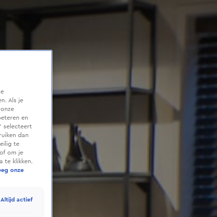
te
. Als je
 onze
beteren en
 selecteert
ruiken dan
ilig te
of om je
 te klikken.
eeg onze
Altijd actief