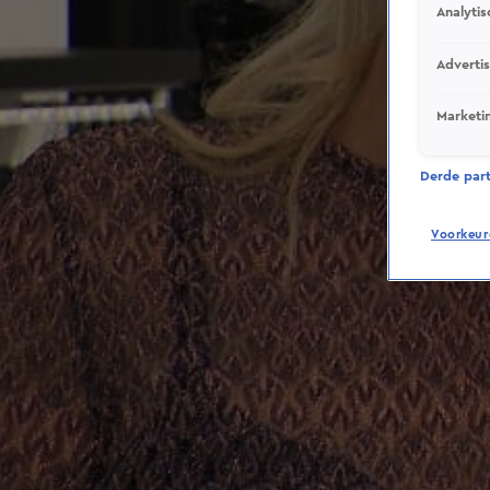
Analytis
Adverti
Marketi
Derde parti
Voorkeur