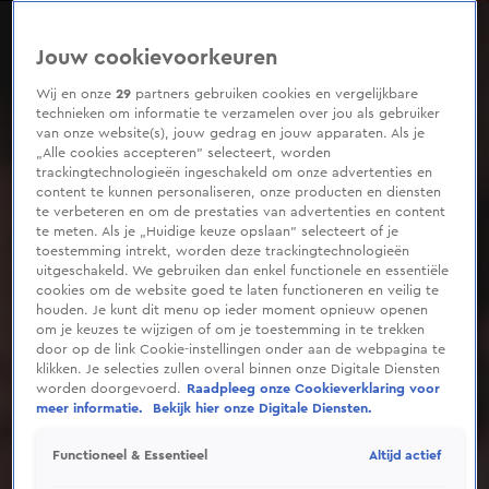
0
seconds
of
Jouw cookievoorkeuren
1
minute,
35
Wij en onze
29
partners gebruiken cookies en vergelijkbare
seconds
technieken om informatie te verzamelen over jou als gebruiker
van onze website(s), jouw gedrag en jouw apparaten. Als je
„Alle cookies accepteren” selecteert, worden
trackingtechnologieën ingeschakeld om onze advertenties en
content te kunnen personaliseren, onze producten en diensten
te verbeteren en om de prestaties van advertenties en content
te meten. Als je „Huidige keuze opslaan” selecteert of je
toestemming intrekt, worden deze trackingtechnologieën
uitgeschakeld. We gebruiken dan enkel functionele en essentiële
cookies om de website goed te laten functioneren en veilig te
houden. Je kunt dit menu op ieder moment opnieuw openen
om je keuzes te wijzigen of om je toestemming in te trekken
door op de link Cookie-instellingen onder aan de webpagina te
klikken. Je selecties zullen overal binnen onze Digitale Diensten
worden doorgevoerd.
Raadpleeg onze Cookieverklaring voor
meer informatie.
Bekijk hier onze Digitale Diensten.
Altijd actief
Functioneel & Essentieel