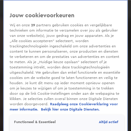
0
seconds
of
Jouw cookievoorkeuren
1
minute,
55
Wij en onze
29
partners gebruiken cookies en vergelijkbare
seconds
technieken om informatie te verzamelen over jou als gebruiker
van onze website(s), jouw gedrag en jouw apparaten. Als je
„Alle cookies accepteren” selecteert, worden
trackingtechnologieën ingeschakeld om onze advertenties en
content te kunnen personaliseren, onze producten en diensten
te verbeteren en om de prestaties van advertenties en content
te meten. Als je „Huidige keuze opslaan” selecteert of je
toestemming intrekt, worden deze trackingtechnologieën
uitgeschakeld. We gebruiken dan enkel functionele en essentiële
cookies om de website goed te laten functioneren en veilig te
houden. Je kunt dit menu op ieder moment opnieuw openen
om je keuzes te wijzigen of om je toestemming in te trekken
door op de link Cookie-instellingen onder aan de webpagina te
klikken. Je selecties zullen overal binnen onze Digitale Diensten
worden doorgevoerd.
Raadpleeg onze Cookieverklaring voor
meer informatie.
Bekijk hier onze Digitale Diensten.
Altijd actief
Functioneel & Essentieel