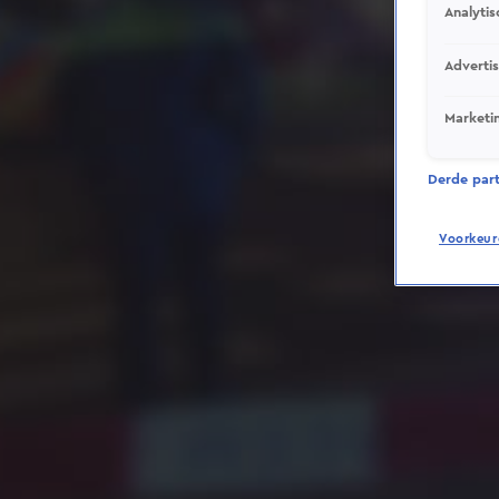
Analytis
Adverti
Marketi
Derde parti
Voorkeur