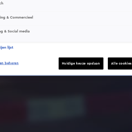
ch
sing & Commercieel
ng & Social media
Deze video is niet beschikbaar op je huidige locatie
jen lijst
en beheren
Huidige keuze opslaan
Alle cookie