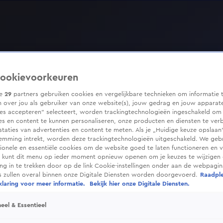
ookievoorkeuren
ze
29
partners gebruiken cookies en vergelijkbare technieken om informatie 
 over jou als gebruiker van onze website(s), jouw gedrag en jouw apparaten
ies accepteren” selecteert, worden trackingtechnologieën ingeschakeld om
es en content te kunnen personaliseren, onze producten en diensten te ver
taties van advertenties en content te meten. Als je „Huidige keuze opslaan”
temming intrekt, worden deze trackingtechnologieën uitgeschakeld. We geb
tionele en essentiële cookies om de website goed te laten functioneren en ve
 kunt dit menu op ieder moment opnieuw openen om je keuzes te wijzigen 
g in te trekken door op de link Cookie-instellingen onder aan de webpagina
es zullen overal binnen onze Digitale Diensten worden doorgevoerd.
Raadpl
laring voor meer informatie.
Bekijk hier onze Digitale Diensten.
eel & Essentieel