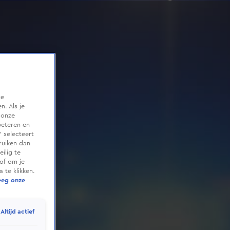
te
. Als je
 onze
beteren en
 selecteert
ruiken dan
ilig te
of om je
 te klikken.
eeg onze
Altijd actief