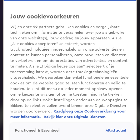
0
seconds
of
Jouw cookievoorkeuren
1
minute,
57
Wij en onze
29
partners gebruiken cookies en vergelijkbare
seconds
technieken om informatie te verzamelen over jou als gebruiker
van onze website(s), jouw gedrag en jouw apparaten. Als je
„Alle cookies accepteren” selecteert, worden
trackingtechnologieën ingeschakeld om onze advertenties en
content te kunnen personaliseren, onze producten en diensten
te verbeteren en om de prestaties van advertenties en content
te meten. Als je „Huidige keuze opslaan” selecteert of je
toestemming intrekt, worden deze trackingtechnologieën
uitgeschakeld. We gebruiken dan enkel functionele en essentiële
cookies om de website goed te laten functioneren en veilig te
houden. Je kunt dit menu op ieder moment opnieuw openen
om je keuzes te wijzigen of om je toestemming in te trekken
door op de link Cookie-instellingen onder aan de webpagina te
klikken. Je selecties zullen overal binnen onze Digitale Diensten
worden doorgevoerd.
Raadpleeg onze Cookieverklaring voor
meer informatie.
Bekijk hier onze Digitale Diensten.
Altijd actief
Functioneel & Essentieel