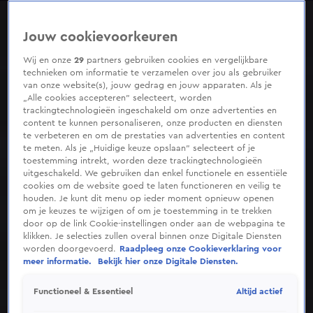
0
seconds
of
Jouw cookievoorkeuren
4
minutes,
58
Wij en onze
29
partners gebruiken cookies en vergelijkbare
seconds
technieken om informatie te verzamelen over jou als gebruiker
van onze website(s), jouw gedrag en jouw apparaten. Als je
„Alle cookies accepteren” selecteert, worden
trackingtechnologieën ingeschakeld om onze advertenties en
content te kunnen personaliseren, onze producten en diensten
te verbeteren en om de prestaties van advertenties en content
te meten. Als je „Huidige keuze opslaan” selecteert of je
toestemming intrekt, worden deze trackingtechnologieën
uitgeschakeld. We gebruiken dan enkel functionele en essentiële
cookies om de website goed te laten functioneren en veilig te
houden. Je kunt dit menu op ieder moment opnieuw openen
om je keuzes te wijzigen of om je toestemming in te trekken
door op de link Cookie-instellingen onder aan de webpagina te
klikken. Je selecties zullen overal binnen onze Digitale Diensten
worden doorgevoerd.
Raadpleeg onze Cookieverklaring voor
meer informatie.
Bekijk hier onze Digitale Diensten.
Altijd actief
Functioneel & Essentieel