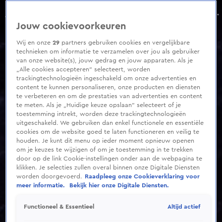
0
seconds
BN'ers geraakt door overlijden Bas Westerweel
of
Aflevering 137, Seizoen 2026
Jouw cookievoorkeuren
4
minutes,
58
Wij en onze
29
partners gebruiken cookies en vergelijkbare
seconds
technieken om informatie te verzamelen over jou als gebruiker
van onze website(s), jouw gedrag en jouw apparaten. Als je
„Alle cookies accepteren” selecteert, worden
trackingtechnologieën ingeschakeld om onze advertenties en
content te kunnen personaliseren, onze producten en diensten
te verbeteren en om de prestaties van advertenties en content
te meten. Als je „Huidige keuze opslaan” selecteert of je
toestemming intrekt, worden deze trackingtechnologieën
uitgeschakeld. We gebruiken dan enkel functionele en essentiële
cookies om de website goed te laten functioneren en veilig te
houden. Je kunt dit menu op ieder moment opnieuw openen
om je keuzes te wijzigen of om je toestemming in te trekken
door op de link Cookie-instellingen onder aan de webpagina te
klikken. Je selecties zullen overal binnen onze Digitale Diensten
worden doorgevoerd.
Raadpleeg onze Cookieverklaring voor
meer informatie.
Bekijk hier onze Digitale Diensten.
Altijd actief
Functioneel & Essentieel