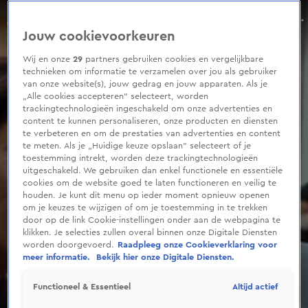
0
seconds
André Hazes eerlijk over breuk met Rachel
of
Aflevering 18, Seizoen 2025
Jouw cookievoorkeuren
1
minute,
19
Wij en onze
29
partners gebruiken cookies en vergelijkbare
seconds
technieken om informatie te verzamelen over jou als gebruiker
van onze website(s), jouw gedrag en jouw apparaten. Als je
„Alle cookies accepteren” selecteert, worden
trackingtechnologieën ingeschakeld om onze advertenties en
content te kunnen personaliseren, onze producten en diensten
te verbeteren en om de prestaties van advertenties en content
te meten. Als je „Huidige keuze opslaan” selecteert of je
toestemming intrekt, worden deze trackingtechnologieën
uitgeschakeld. We gebruiken dan enkel functionele en essentiële
cookies om de website goed te laten functioneren en veilig te
houden. Je kunt dit menu op ieder moment opnieuw openen
om je keuzes te wijzigen of om je toestemming in te trekken
door op de link Cookie-instellingen onder aan de webpagina te
klikken. Je selecties zullen overal binnen onze Digitale Diensten
worden doorgevoerd.
Raadpleeg onze Cookieverklaring voor
meer informatie.
Bekijk hier onze Digitale Diensten.
Altijd actief
Functioneel & Essentieel