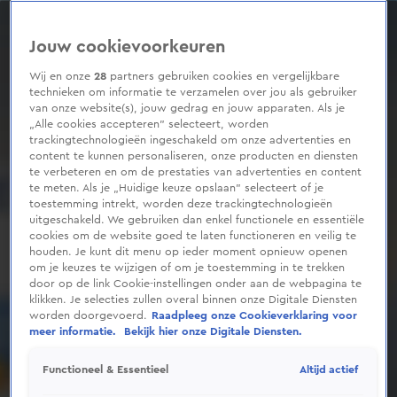
0
seconds
of
Jouw cookievoorkeuren
1
minute,
1
Wij en onze
28
partners gebruiken cookies en vergelijkbare
second
technieken om informatie te verzamelen over jou als gebruiker
van onze website(s), jouw gedrag en jouw apparaten. Als je
„Alle cookies accepteren” selecteert, worden
trackingtechnologieën ingeschakeld om onze advertenties en
content te kunnen personaliseren, onze producten en diensten
te verbeteren en om de prestaties van advertenties en content
te meten. Als je „Huidige keuze opslaan” selecteert of je
toestemming intrekt, worden deze trackingtechnologieën
uitgeschakeld. We gebruiken dan enkel functionele en essentiële
cookies om de website goed te laten functioneren en veilig te
houden. Je kunt dit menu op ieder moment opnieuw openen
om je keuzes te wijzigen of om je toestemming in te trekken
door op de link Cookie-instellingen onder aan de webpagina te
klikken. Je selecties zullen overal binnen onze Digitale Diensten
worden doorgevoerd.
Raadpleeg onze Cookieverklaring voor
meer informatie.
Bekijk hier onze Digitale Diensten.
Altijd actief
Functioneel & Essentieel