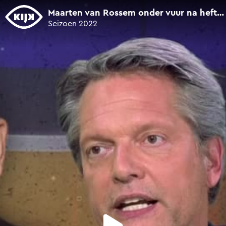
0
seconds
Maarten van Rossem onder vuur na heftige uitspraak
of
Seizoen 2022
5
minutes,
12
seconds