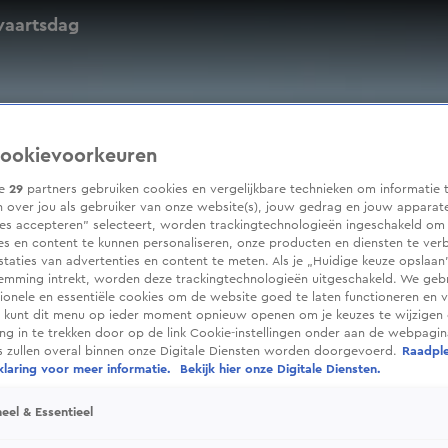
vaartsdag
ookievoorkeuren
ze
29
partners gebruiken cookies en vergelijkbare technieken om informatie 
 over jou als gebruiker van onze website(s), jouw gedrag en jouw apparaten
ies accepteren” selecteert, worden trackingtechnologieën ingeschakeld om
es en content te kunnen personaliseren, onze producten en diensten te ver
taties van advertenties en content te meten. Als je „Huidige keuze opslaan”
temming intrekt, worden deze trackingtechnologieën uitgeschakeld. We geb
tionele en essentiële cookies om de website goed te laten functioneren en ve
 kunt dit menu op ieder moment opnieuw openen om je keuzes te wijzigen 
g in te trekken door op de link Cookie-instellingen onder aan de webpagina
es zullen overal binnen onze Digitale Diensten worden doorgevoerd.
Raadpl
laring voor meer informatie.
Bekijk hier onze Digitale Diensten.
eel & Essentieel