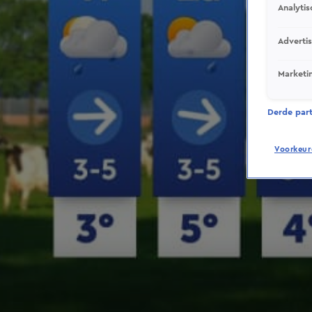
Analytis
Adverti
Marketi
Derde parti
Voorkeur