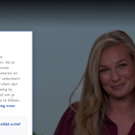
te
. Als je
 onze
beteren en
 selecteert
ruiken dan
ilig te
of om je
 te klikken.
eeg onze
Altijd actief