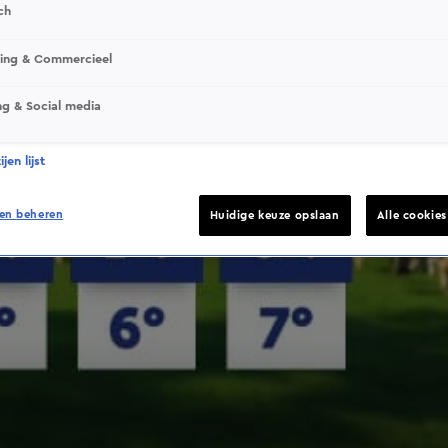
ch
sing & Commercieel
ng & Social media
jen lijst
en beheren
Huidige keuze opslaan
Alle cookie