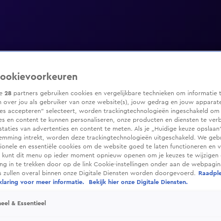
ookievoorkeuren
ze
28
partners gebruiken cookies en vergelijkbare technieken om informatie 
 over jou als gebruiker van onze website(s), jouw gedrag en jouw apparaten
ies accepteren” selecteert, worden trackingtechnologieën ingeschakeld om
es en content te kunnen personaliseren, onze producten en diensten te ver
taties van advertenties en content te meten. Als je „Huidige keuze opslaan”
temming intrekt, worden deze trackingtechnologieën uitgeschakeld. We geb
tionele en essentiële cookies om de website goed te laten functioneren en ve
 kunt dit menu op ieder moment opnieuw openen om je keuzes te wijzigen 
g in te trekken door op de link Cookie-instellingen onder aan de webpagina
es zullen overal binnen onze Digitale Diensten worden doorgevoerd.
Raadpl
laring voor meer informatie.
Bekijk hier onze Digitale Diensten.
eel & Essentieel