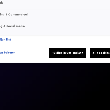
ch
sing & Commercieel
ng & Social media
Video helaas niet gevonden
jen lijst
en beheren
Huidige keuze opslaan
Alle cookie