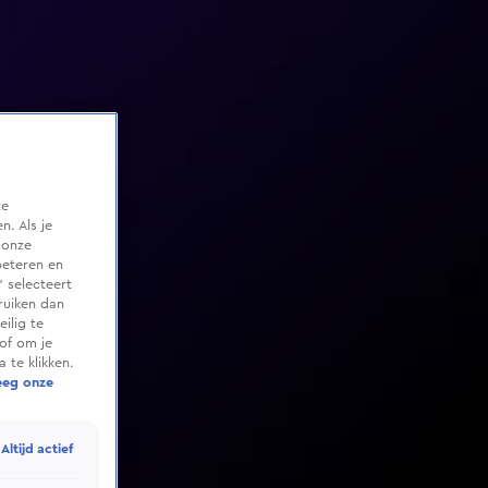
te
. Als je
 onze
beteren en
 selecteert
ruiken dan
ilig te
of om je
 te klikken.
eeg onze
Altijd actief