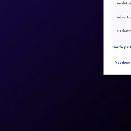
Analytis
Adverti
Marketi
Derde parti
Voorkeur