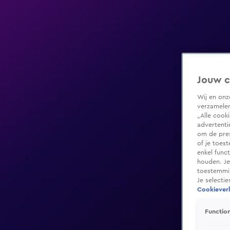
Jouw c
Wij en on
verzamelen
„Alle cook
advertenti
om de pres
of je toes
enkel func
houden. Je
toestemmin
Je selecti
Cookieverk
Function