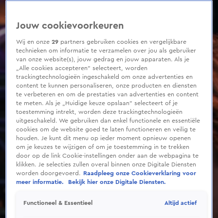
0
seconds
of
Jouw cookievoorkeuren
1
minute,
37
Wij en onze
29
partners gebruiken cookies en vergelijkbare
seconds
technieken om informatie te verzamelen over jou als gebruiker
van onze website(s), jouw gedrag en jouw apparaten. Als je
„Alle cookies accepteren” selecteert, worden
trackingtechnologieën ingeschakeld om onze advertenties en
content te kunnen personaliseren, onze producten en diensten
te verbeteren en om de prestaties van advertenties en content
te meten. Als je „Huidige keuze opslaan” selecteert of je
toestemming intrekt, worden deze trackingtechnologieën
uitgeschakeld. We gebruiken dan enkel functionele en essentiële
cookies om de website goed te laten functioneren en veilig te
houden. Je kunt dit menu op ieder moment opnieuw openen
om je keuzes te wijzigen of om je toestemming in te trekken
door op de link Cookie-instellingen onder aan de webpagina te
klikken. Je selecties zullen overal binnen onze Digitale Diensten
worden doorgevoerd.
Raadpleeg onze Cookieverklaring voor
meer informatie.
Bekijk hier onze Digitale Diensten.
Altijd actief
Functioneel & Essentieel