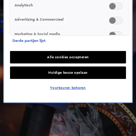
This video file cannot be
Analytisch
played.
(Error Code: 232011)
Advertising & Commercieel
Marketing & Social media
Derde partijen lijst
Alle cookies accepteren
Huidige keuze opslaan
Voorkeuren beheren