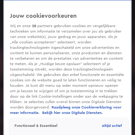
0
seconds
of
Jouw cookievoorkeuren
1
minute,
34
Wij en onze
28
partners gebruiken cookies en vergelijkbare
seconds
technieken om informatie te verzamelen over jou als gebruiker
van onze website(s), jouw gedrag en jouw apparaten. Als je
„Alle cookies accepteren” selecteert, worden
trackingtechnologieën ingeschakeld om onze advertenties en
content te kunnen personaliseren, onze producten en diensten
te verbeteren en om de prestaties van advertenties en content
te meten. Als je „Huidige keuze opslaan” selecteert of je
toestemming intrekt, worden deze trackingtechnologieën
uitgeschakeld. We gebruiken dan enkel functionele en essentiële
cookies om de website goed te laten functioneren en veilig te
houden. Je kunt dit menu op ieder moment opnieuw openen
om je keuzes te wijzigen of om je toestemming in te trekken
door op de link Cookie-instellingen onder aan de webpagina te
klikken. Je selecties zullen overal binnen onze Digitale Diensten
worden doorgevoerd.
Raadpleeg onze Cookieverklaring voor
meer informatie.
Bekijk hier onze Digitale Diensten.
Altijd actief
Functioneel & Essentieel