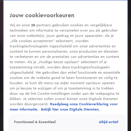
0
seconds
of
Jouw cookievoorkeuren
59
seconds
Wij en onze
28
partners gebruiken cookies en vergelijkbare
technieken om informatie te verzamelen over jou als gebruiker
van onze website(s), jouw gedrag en jouw apparaten. Als je
„Alle cookies accepteren” selecteert, worden
trackingtechnologieën ingeschakeld om onze advertenties en
content te kunnen personaliseren, onze producten en diensten
te verbeteren en om de prestaties van advertenties en content
te meten. Als je „Huidige keuze opslaan” selecteert of je
toestemming intrekt, worden deze trackingtechnologieën
uitgeschakeld. We gebruiken dan enkel functionele en essentiële
cookies om de website goed te laten functioneren en veilig te
houden. Je kunt dit menu op ieder moment opnieuw openen
om je keuzes te wijzigen of om je toestemming in te trekken
door op de link Cookie-instellingen onder aan de webpagina te
klikken. Je selecties zullen overal binnen onze Digitale Diensten
worden doorgevoerd.
Raadpleeg onze Cookieverklaring voor
meer informatie.
Bekijk hier onze Digitale Diensten.
Altijd actief
Functioneel & Essentieel