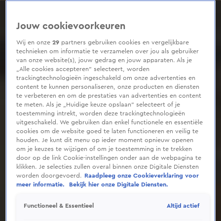
0
seconds
of
Jouw cookievoorkeuren
48
seconds
Wij en onze
29
partners gebruiken cookies en vergelijkbare
technieken om informatie te verzamelen over jou als gebruiker
van onze website(s), jouw gedrag en jouw apparaten. Als je
„Alle cookies accepteren” selecteert, worden
trackingtechnologieën ingeschakeld om onze advertenties en
content te kunnen personaliseren, onze producten en diensten
te verbeteren en om de prestaties van advertenties en content
te meten. Als je „Huidige keuze opslaan” selecteert of je
toestemming intrekt, worden deze trackingtechnologieën
uitgeschakeld. We gebruiken dan enkel functionele en essentiële
cookies om de website goed te laten functioneren en veilig te
houden. Je kunt dit menu op ieder moment opnieuw openen
om je keuzes te wijzigen of om je toestemming in te trekken
door op de link Cookie-instellingen onder aan de webpagina te
klikken. Je selecties zullen overal binnen onze Digitale Diensten
worden doorgevoerd.
Raadpleeg onze Cookieverklaring voor
meer informatie.
Bekijk hier onze Digitale Diensten.
Altijd actief
Functioneel & Essentieel