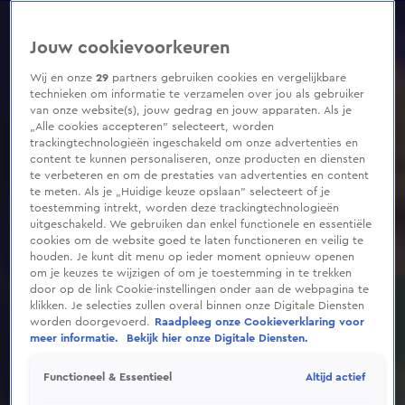
0
seconds
of
Jouw cookievoorkeuren
1
minute,
8
Wij en onze
29
partners gebruiken cookies en vergelijkbare
seconds
technieken om informatie te verzamelen over jou als gebruiker
van onze website(s), jouw gedrag en jouw apparaten. Als je
„Alle cookies accepteren” selecteert, worden
trackingtechnologieën ingeschakeld om onze advertenties en
content te kunnen personaliseren, onze producten en diensten
te verbeteren en om de prestaties van advertenties en content
te meten. Als je „Huidige keuze opslaan” selecteert of je
toestemming intrekt, worden deze trackingtechnologieën
uitgeschakeld. We gebruiken dan enkel functionele en essentiële
cookies om de website goed te laten functioneren en veilig te
houden. Je kunt dit menu op ieder moment opnieuw openen
om je keuzes te wijzigen of om je toestemming in te trekken
door op de link Cookie-instellingen onder aan de webpagina te
klikken. Je selecties zullen overal binnen onze Digitale Diensten
worden doorgevoerd.
Raadpleeg onze Cookieverklaring voor
meer informatie.
Bekijk hier onze Digitale Diensten.
Altijd actief
Functioneel & Essentieel