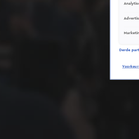
Analytis
Adverti
Marketi
Derde parti
Voorkeur