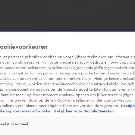
ookievoorkeuren
ze
29
partners gebruiken cookies en vergelijkbare technieken om informatie 
 over jou als gebruiker van onze website(s), jouw gedrag en jouw apparaten
ies accepteren” selecteert, worden trackingtechnologieën ingeschakeld om
es en content te kunnen personaliseren, onze producten en diensten te ver
taties van advertenties en content te meten. Als je „Huidige keuze opslaan”
temming intrekt, worden deze trackingtechnologieën uitgeschakeld. We geb
tionele en essentiële cookies om de website goed te laten functioneren en ve
 kunt dit menu op ieder moment opnieuw openen om je keuzes te wijzigen 
g in te trekken door op de link Cookie-instellingen onder aan de webpagina
es zullen overal binnen onze Digitale Diensten worden doorgevoerd.
Raadpl
laring voor meer informatie.
Bekijk hier onze Digitale Diensten.
eel & Essentieel