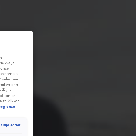
te
. Als je
 onze
beteren en
 selecteert
ruiken dan
ilig te
of om je
 te klikken.
eeg onze
Altijd actief