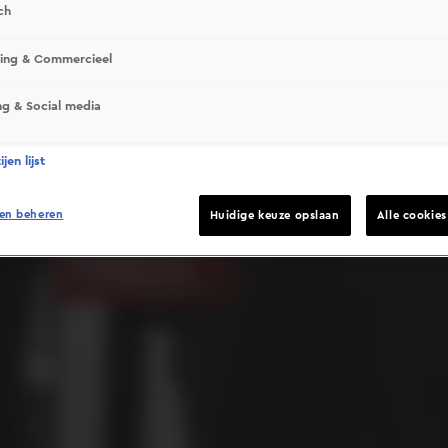
ch
sing & Commercieel
ng & Social media
Deze video is niet beschikbaar op je huidige locatie
jen lijst
en beheren
Huidige keuze opslaan
Alle cookie