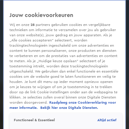
0
seconds
of
Jouw cookievoorkeuren
26
seconds
Wij en onze
28
partners gebruiken cookies en vergelijkbare
technieken om informatie te verzamelen over jou als gebruiker
van onze website(s), jouw gedrag en jouw apparaten. Als je
„Alle cookies accepteren” selecteert, worden
trackingtechnologieën ingeschakeld om onze advertenties en
content te kunnen personaliseren, onze producten en diensten
te verbeteren en om de prestaties van advertenties en content
te meten. Als je „Huidige keuze opslaan” selecteert of je
toestemming intrekt, worden deze trackingtechnologieën
uitgeschakeld. We gebruiken dan enkel functionele en essentiële
cookies om de website goed te laten functioneren en veilig te
houden. Je kunt dit menu op ieder moment opnieuw openen
om je keuzes te wijzigen of om je toestemming in te trekken
door op de link Cookie-instellingen onder aan de webpagina te
klikken. Je selecties zullen overal binnen onze Digitale Diensten
worden doorgevoerd.
Raadpleeg onze Cookieverklaring voor
meer informatie.
Bekijk hier onze Digitale Diensten.
Altijd actief
Functioneel & Essentieel