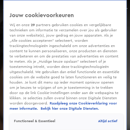
0
seconds
Jetten: hoge energieprijzen raken iedereen nog vele maanden
of
Aflevering 98, Seizoen 2026
Jouw cookievoorkeuren
17
seconds
Wij en onze
29
partners gebruiken cookies en vergelijkbare
technieken om informatie te verzamelen over jou als gebruiker
van onze website(s), jouw gedrag en jouw apparaten. Als je
„Alle cookies accepteren” selecteert, worden
trackingtechnologieën ingeschakeld om onze advertenties en
content te kunnen personaliseren, onze producten en diensten
te verbeteren en om de prestaties van advertenties en content
te meten. Als je „Huidige keuze opslaan” selecteert of je
toestemming intrekt, worden deze trackingtechnologieën
uitgeschakeld. We gebruiken dan enkel functionele en essentiële
cookies om de website goed te laten functioneren en veilig te
houden. Je kunt dit menu op ieder moment opnieuw openen
om je keuzes te wijzigen of om je toestemming in te trekken
door op de link Cookie-instellingen onder aan de webpagina te
klikken. Je selecties zullen overal binnen onze Digitale Diensten
worden doorgevoerd.
Raadpleeg onze Cookieverklaring voor
meer informatie.
Bekijk hier onze Digitale Diensten.
Altijd actief
Functioneel & Essentieel