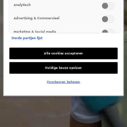
This video file cannot be
Analytisch
played.
(Error Code: 232011)
Advertising & Commercieel
Marketing & Social media
Derde partijen lijst
Alle cookies accepteren
Huidige keuze opslaan
Voorkeuren beheren