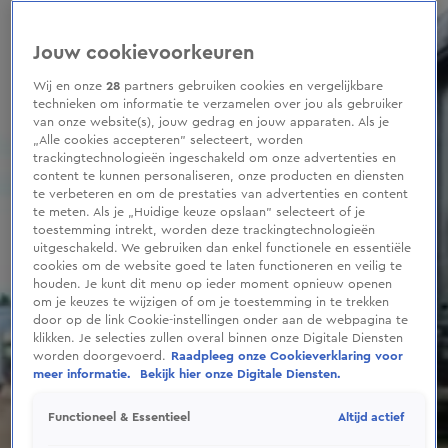
0
seconds
of
Jouw cookievoorkeuren
1
minute,
9
Wij en onze
28
partners gebruiken cookies en vergelijkbare
seconds
technieken om informatie te verzamelen over jou als gebruiker
van onze website(s), jouw gedrag en jouw apparaten. Als je
„Alle cookies accepteren” selecteert, worden
trackingtechnologieën ingeschakeld om onze advertenties en
content te kunnen personaliseren, onze producten en diensten
te verbeteren en om de prestaties van advertenties en content
te meten. Als je „Huidige keuze opslaan” selecteert of je
toestemming intrekt, worden deze trackingtechnologieën
uitgeschakeld. We gebruiken dan enkel functionele en essentiële
cookies om de website goed te laten functioneren en veilig te
houden. Je kunt dit menu op ieder moment opnieuw openen
om je keuzes te wijzigen of om je toestemming in te trekken
door op de link Cookie-instellingen onder aan de webpagina te
klikken. Je selecties zullen overal binnen onze Digitale Diensten
worden doorgevoerd.
Raadpleeg onze Cookieverklaring voor
meer informatie.
Bekijk hier onze Digitale Diensten.
Altijd actief
Functioneel & Essentieel