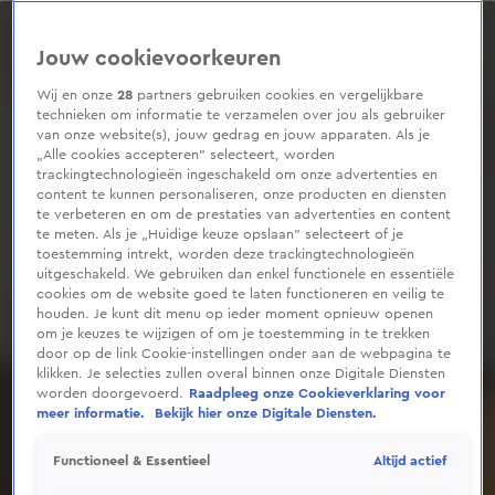
0
seconds
of
Jouw cookievoorkeuren
1
minute,
30
Wij en onze
28
partners gebruiken cookies en vergelijkbare
seconds
technieken om informatie te verzamelen over jou als gebruiker
van onze website(s), jouw gedrag en jouw apparaten. Als je
„Alle cookies accepteren” selecteert, worden
trackingtechnologieën ingeschakeld om onze advertenties en
content te kunnen personaliseren, onze producten en diensten
te verbeteren en om de prestaties van advertenties en content
te meten. Als je „Huidige keuze opslaan” selecteert of je
toestemming intrekt, worden deze trackingtechnologieën
uitgeschakeld. We gebruiken dan enkel functionele en essentiële
cookies om de website goed te laten functioneren en veilig te
houden. Je kunt dit menu op ieder moment opnieuw openen
om je keuzes te wijzigen of om je toestemming in te trekken
door op de link Cookie-instellingen onder aan de webpagina te
klikken. Je selecties zullen overal binnen onze Digitale Diensten
worden doorgevoerd.
Raadpleeg onze Cookieverklaring voor
meer informatie.
Bekijk hier onze Digitale Diensten.
Altijd actief
Functioneel & Essentieel