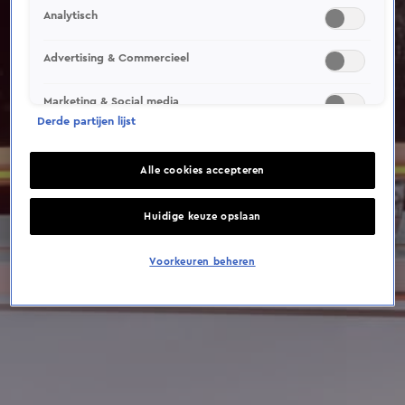
This video file cannot be
Analytisch
played.
(Error Code: 232011)
Advertising & Commercieel
Marketing & Social media
Derde partijen lijst
Alle cookies accepteren
Huidige keuze opslaan
Voorkeuren beheren