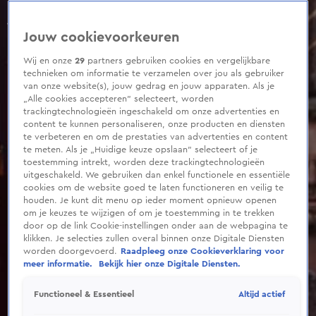
0
seconds
of
Jouw cookievoorkeuren
1
minute,
35
Wij en onze
29
partners gebruiken cookies en vergelijkbare
seconds
technieken om informatie te verzamelen over jou als gebruiker
van onze website(s), jouw gedrag en jouw apparaten. Als je
„Alle cookies accepteren” selecteert, worden
trackingtechnologieën ingeschakeld om onze advertenties en
content te kunnen personaliseren, onze producten en diensten
te verbeteren en om de prestaties van advertenties en content
te meten. Als je „Huidige keuze opslaan” selecteert of je
toestemming intrekt, worden deze trackingtechnologieën
uitgeschakeld. We gebruiken dan enkel functionele en essentiële
cookies om de website goed te laten functioneren en veilig te
houden. Je kunt dit menu op ieder moment opnieuw openen
om je keuzes te wijzigen of om je toestemming in te trekken
door op de link Cookie-instellingen onder aan de webpagina te
klikken. Je selecties zullen overal binnen onze Digitale Diensten
worden doorgevoerd.
Raadpleeg onze Cookieverklaring voor
meer informatie.
Bekijk hier onze Digitale Diensten.
Altijd actief
Functioneel & Essentieel