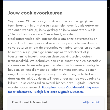
0
seconds
Annechien Steenhuizen deelt beelden van haar rondreis door Afrika
of
Aflevering 322, Seizoen 2024
Jouw cookievoorkeuren
1
minute,
32
Wij en onze
29
partners gebruiken cookies en vergelijkbare
seconds
technieken om informatie te verzamelen over jou als gebruiker
van onze website(s), jouw gedrag en jouw apparaten. Als je
„Alle cookies accepteren” selecteert, worden
trackingtechnologieën ingeschakeld om onze advertenties en
content te kunnen personaliseren, onze producten en diensten
te verbeteren en om de prestaties van advertenties en content
te meten. Als je „Huidige keuze opslaan” selecteert of je
toestemming intrekt, worden deze trackingtechnologieën
uitgeschakeld. We gebruiken dan enkel functionele en essentiële
cookies om de website goed te laten functioneren en veilig te
houden. Je kunt dit menu op ieder moment opnieuw openen
om je keuzes te wijzigen of om je toestemming in te trekken
door op de link Cookie-instellingen onder aan de webpagina te
klikken. Je selecties zullen overal binnen onze Digitale Diensten
worden doorgevoerd.
Raadpleeg onze Cookieverklaring voor
meer informatie.
Bekijk hier onze Digitale Diensten.
Altijd actief
Functioneel & Essentieel