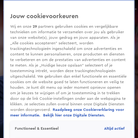
0
seconds
Johan Derksen over emotioneel Feyenoord-afscheid Dennis te Kloese: ‘Te gênant voor woorden’
of
Aflevering 81, Seizoen 9
Jouw cookievoorkeuren
2
minutes,
21
Wij en onze
29
partners gebruiken cookies en vergelijkbare
seconds
technieken om informatie te verzamelen over jou als gebruiker
van onze website(s), jouw gedrag en jouw apparaten. Als je
„Alle cookies accepteren” selecteert, worden
trackingtechnologieën ingeschakeld om onze advertenties en
content te kunnen personaliseren, onze producten en diensten
te verbeteren en om de prestaties van advertenties en content
te meten. Als je „Huidige keuze opslaan” selecteert of je
toestemming intrekt, worden deze trackingtechnologieën
uitgeschakeld. We gebruiken dan enkel functionele en essentiële
cookies om de website goed te laten functioneren en veilig te
houden. Je kunt dit menu op ieder moment opnieuw openen
om je keuzes te wijzigen of om je toestemming in te trekken
door op de link Cookie-instellingen onder aan de webpagina te
klikken. Je selecties zullen overal binnen onze Digitale Diensten
worden doorgevoerd.
Raadpleeg onze Cookieverklaring voor
meer informatie.
Bekijk hier onze Digitale Diensten.
Altijd actief
Functioneel & Essentieel